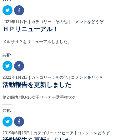
ク
F
リ
a
ッ
c
ク
e
2021年1月7日
|
カテゴリー :
その他
|
コメントをどうぞ
し
b
て
o
ＨＰリニューアル！
T
o
w
k
i
で
メルサＨＰをリニューアルしました。
t
共
t
有
e
す
r
る
共有:
で
に
共
は
ク
F
有
ク
リ
a
(
リ
ッ
c
新
ッ
ク
e
し
ク
2021年1月2日
|
カテゴリー :
その他
|
コメントをどうぞ
し
b
い
し
て
o
活動報告を更新しました
ウ
て
T
o
ィ
く
w
k
ン
だ
i
で
ド
さ
第24回九州U-15女子サッカー選手権大会
t
共
ウ
い
t
有
で
(
e
す
開
新
r
る
き
し
共有:
で
に
ま
い
共
は
す
ウ
ク
F
有
ク
)
ィ
リ
a
(
リ
ン
ッ
c
新
ッ
ド
ク
e
し
ク
ウ
2019年6月16日
|
カテゴリー :
ソヒーア
|
コメントをどうぞ
し
b
い
し
で
て
o