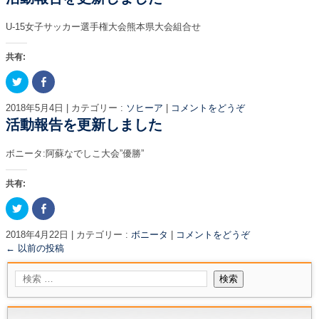
T
o
ィ
く
き
w
k
ン
だ
ま
i
で
ド
さ
す
U-15女子サッカー選手権大会熊本県大会組合せ
t
共
ウ
い
)
t
有
で
(
e
す
開
新
r
る
き
し
共有:
で
に
ま
い
共
は
す
ウ
ク
F
有
ク
)
ィ
リ
a
(
リ
ン
ッ
c
新
ッ
ド
ク
e
し
ク
ウ
2018年5月4日
|
カテゴリー :
ソヒーア
|
コメントをどうぞ
し
b
い
し
で
て
o
活動報告を更新しました
ウ
て
開
T
o
ィ
く
き
w
k
ン
だ
ま
i
で
ド
さ
す
ボニータ:阿蘇なでしこ大会”優勝”
t
共
ウ
い
)
t
有
で
(
e
す
開
新
r
る
き
し
共有:
で
に
ま
い
共
は
す
ウ
ク
F
有
ク
)
ィ
リ
a
(
リ
ン
ッ
c
新
ッ
ド
ク
e
し
ク
ウ
2018年4月22日
|
カテゴリー :
ボニータ
|
コメントをどうぞ
し
b
い
し
で
←
以前の投稿
て
o
ウ
て
開
T
o
ィ
く
き
w
k
ン
だ
ま
i
で
ド
さ
す
t
共
ウ
い
)
t
有
で
(
e
す
開
新
r
る
き
し
で
に