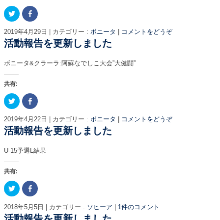
で
に
ま
い
共
は
す
ウ
ク
F
有
ク
)
ィ
リ
a
(
リ
ン
ッ
c
新
ッ
ド
ク
e
し
ク
ウ
2019年4月29日
|
カテゴリー :
ボニータ
|
コメントをどうぞ
し
b
い
し
で
て
o
活動報告を更新しました
ウ
て
開
T
o
ィ
く
き
w
k
ン
だ
ま
i
で
ド
さ
す
ボニータ&クラーラ:阿蘇なでしこ大会”大健闘”
t
共
ウ
い
)
t
有
で
(
e
す
開
新
r
る
き
し
共有:
で
に
ま
い
共
は
す
ウ
ク
F
有
ク
)
ィ
リ
a
(
リ
ン
ッ
c
新
ッ
ド
ク
e
し
ク
ウ
2019年4月22日
|
カテゴリー :
ボニータ
|
コメントをどうぞ
し
b
い
し
で
て
o
活動報告を更新しました
ウ
て
開
T
o
ィ
く
き
w
k
ン
だ
ま
i
で
ド
さ
す
U-15予選L結果
t
共
ウ
い
)
t
有
で
(
e
す
開
新
r
る
き
し
共有:
で
に
ま
い
共
は
す
ウ
ク
F
有
ク
)
ィ
リ
a
(
リ
ン
ッ
c
新
ッ
ド
ク
e
し
ク
ウ
2018年5月5日
|
カテゴリー :
ソヒーア
|
1件のコメント
し
b
い
し
で
て
o
活動報告を更新しました
ウ
て
開