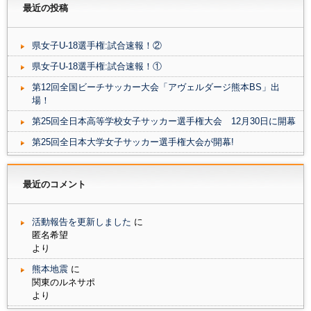
ま
い
共
は
す
ウ
最近の投稿
有
ク
)
ィ
(
リ
ン
新
ッ
ド
し
ク
ウ
県女子U-18選手権:試合速報！②
い
し
で
ウ
て
開
ィ
く
き
県女子U-18選手権:試合速報！①
ン
だ
ま
ド
さ
す
第12回全国ビーチサッカー大会「アヴェルダージ熊本BS」出
ウ
い
)
で
(
場！
開
新
き
し
第25回全日本高等学校女子サッカー選手権大会 12月30日に開幕
ま
い
す
ウ
)
ィ
第25回全日本大学女子サッカー選手権大会が開幕!
ン
ド
ウ
で
開
最近のコメント
き
ま
す
)
活動報告を更新しました
に
匿名希望
より
熊本地震
に
関東のルネサポ
より