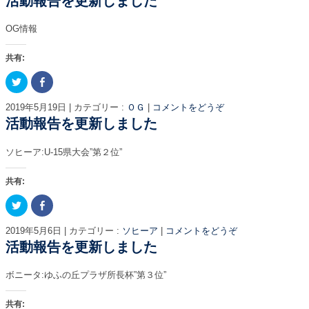
活動報告を更新しました
ウ
て
開
T
o
ィ
く
き
w
k
ン
だ
ま
i
で
ド
さ
す
OG情報
t
共
ウ
い
)
t
有
で
(
e
す
開
新
r
る
き
し
共有:
で
に
ま
い
共
は
す
ウ
ク
F
有
ク
)
ィ
リ
a
(
リ
ン
ッ
c
新
ッ
ド
ク
e
し
ク
ウ
2019年5月19日
|
カテゴリー :
ＯＧ
|
コメントをどうぞ
し
b
い
し
で
て
o
活動報告を更新しました
ウ
て
開
T
o
ィ
く
き
w
k
ン
だ
ま
i
で
ド
さ
す
ソヒーア:U-15県大会”第２位”
t
共
ウ
い
)
t
有
で
(
e
す
開
新
r
る
き
し
共有:
で
に
ま
い
共
は
す
ウ
ク
F
有
ク
)
ィ
リ
a
(
リ
ン
ッ
c
新
ッ
ド
ク
e
し
ク
ウ
2019年5月6日
|
カテゴリー :
ソヒーア
|
コメントをどうぞ
し
b
い
し
で
て
o
活動報告を更新しました
ウ
て
開
T
o
ィ
く
き
w
k
ン
だ
ま
i
で
ド
さ
す
ボニータ:ゆふの丘プラザ所長杯”第３位”
t
共
ウ
い
)
t
有
で
(
e
す
開
新
r
る
き
し
共有: