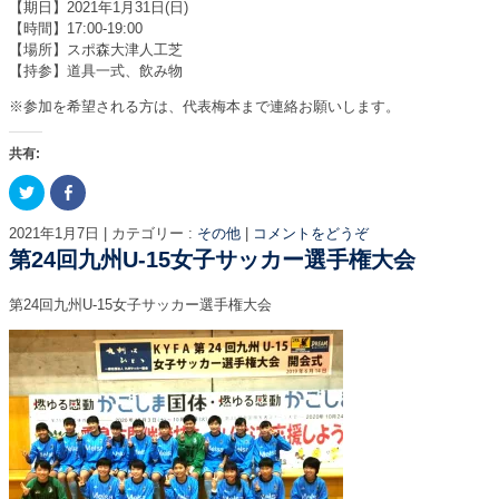
【期日】2021年1月31日(日)
【時間】17:00-19:00
【場所】スポ森大津人工芝
【持参】道具一式、飲み物
※参加を希望される方は、代表梅本まで連絡お願いします。
共有:
ク
F
リ
a
ッ
c
ク
e
2021年1月7日
|
カテゴリー :
その他
|
コメントをどうぞ
し
b
て
o
第24回九州U-15女子サッカー選手権大会
T
o
w
k
i
で
第24回九州U-15女子サッカー選手権大会
t
共
t
有
e
す
r
る
で
に
共
は
有
ク
(
リ
新
ッ
し
ク
い
し
ウ
て
ィ
く
ン
だ
ド
さ