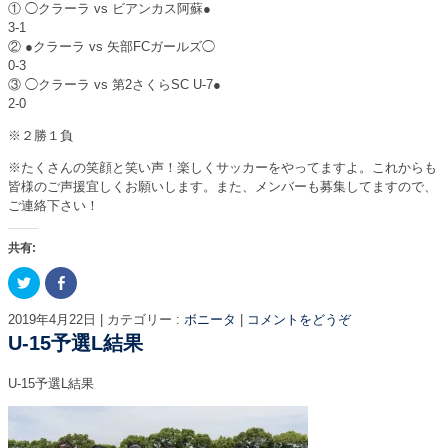
① ◯クラーラ vs ビアンカス阿蘇●
3-1
② ●クラーラ vs 矢部FCガールズ◯
0-3
③ ◯クラーラ vs 第2さくらSC U-7●
2-0
※２勝１負
※たくさんの笑顔と笑い声！楽しくサッカーをやってますよ。これからも
皆様のご声援宜しくお願いします。また、メンバーも募集してますので、
ご連絡下さい！
共有:
ク
F
リ
a
ッ
c
ク
e
2019年4月22日
|
カテゴリー :
ボニータ
|
コメントをどうぞ
し
b
て
o
U-15予選L結果
T
o
w
k
i
で
U-15予選L結果
t
共
t
有
e
す
r
る
で
に