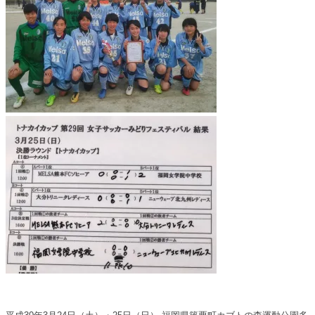
有
ク
(
リ
新
ッ
し
ク
い
し
ウ
て
ィ
く
ン
だ
ド
さ
ウ
い
で
(
開
新
き
し
ま
い
す
ウ
)
ィ
ン
ド
ウ
で
開
き
ま
す
)