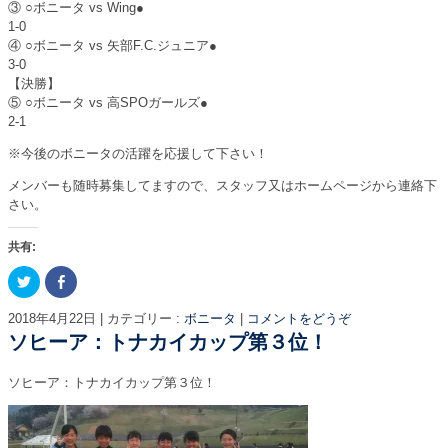
③ ○ボニータ vs Wing●
1-0
④ ○ボニータ vs 矢部F.C.ジュニア●
3-0
【決勝】
⑤ ○ボニータ vs 高SPOガールズ●
2-1
※今後のボニータの活躍を応援して下さい！
メンバーも随時募集してますので、スタッフ又はホームページから連絡下
さい。
共有:
ク
F
リ
a
ッ
c
ク
e
2018年4月22日
|
カテゴリー :
ボニータ
|
コメントをどうぞ
し
b
て
o
ソヒーア：トナカイカップ第３位！
T
o
w
k
i
で
ソヒーア：トナカイカップ第３位！
t
共
t
有
e
す
r
る
で
に
共
は