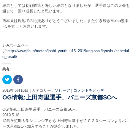
結果としては初戦敗退と悔しい結果となりましたが、選手達はこの大会を
通じて一回り成長したと思います。
熊本又は現地での応援ありがとうございました。また引き続きMelsa熊本
FCを宜しくお願いします。
JFAホームペー
ジ:
http://www.jfa.jp/match/joshi_youth_u15_2019/regional/kyushu/schedul
e_result/
共有:
ク
F
リ
a
ッ
c
ク
e
2019年6月16日
|
カテゴリー :
ソヒーア
|
コメントをどうぞ
し
b
て
o
OG情報:上田寿里選手、バニーズ京都SCへ
T
o
w
k
i
で
OG情報:上田寿里選手、バニーズ京都SCへ
t
共
t
有
2019.5.18
e
す
武蔵丘短期大学シエンシアから上田寿里選手が２０２０シーズンよりバニ
r
る
で
に
ーズ京都SCへ加入することが決定しました。
共
は
有
ク