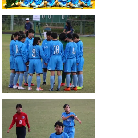
ウ
い
で
(
開
新
き
し
ま
い
す
ウ
)
ィ
ン
ド
ウ
で
開
き
ま
す
)