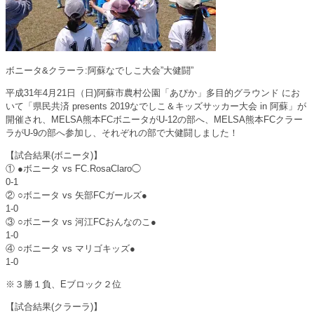
ボニータ&クラーラ:阿蘇なでしこ大会”大健闘”
平成31年4月21日（日)阿蘇市農村公園「あぴか」多目的グラウンド にお
いて「県民共済 presents 2019なでしこ＆キッズサッカー大会 in 阿蘇」が
開催され、MELSA熊本FCボニータがU-12の部へ、MELSA熊本FCクラー
ラがU-9の部へ参加し、それぞれの部で大健闘しました！
【試合結果(ボニータ)】
① ●ボニータ vs FC.RosaClaro◯
0-1
② ○ボニータ vs 矢部FCガールズ●
1-0
③ ○ボニータ vs 河江FCおんなのこ●
1-0
④ ○ボニータ vs マリゴキッズ●
1-0
※３勝１負、Eブロック２位
【試合結果(クラーラ)】