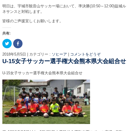
明日は、宇城市観音山サッカー場において、準決勝(10:50～12:00)益城ル
ネサンスと対戦します。
皆様のご声援宜しくお願いします。
共有:
ク
F
リ
a
ッ
c
ク
e
2018年5月5日
|
カテゴリー :
ソヒーア
|
コメントをどうぞ
し
b
て
o
U-15女子サッカー選手権大会熊本県大会組合せ
T
o
w
k
i
で
U-15女子サッカー選手権大会熊本県大会組合せ
t
共
t
有
e
す
r
る
で
に
共
は
有
ク
(
リ
新
ッ
し
ク
い
し
ウ
て
ィ
く
ン
だ
ド
さ
ウ
い
で
(