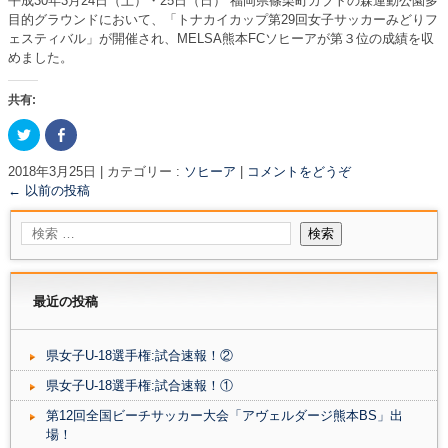
平成30年3月24日（土）・25日（日） 福岡県篠栗町カブトの森運動公園多
目的グラウンドにおいて、「トナカイカップ第29回女子サッカーみどりフ
ェスティバル」が開催され、MELSA熊本FCソヒーアが第３位の成績を収
めました。
共有:
ク
F
リ
a
ッ
c
ク
e
2018年3月25日
|
カテゴリー :
ソヒーア
|
コメントをどうぞ
し
b
←
以前の投稿
て
o
T
o
w
k
i
で
t
共
t
有
e
す
r
る
で
に
共
は
最近の投稿
有
ク
(
リ
新
ッ
し
ク
県女子U-18選手権:試合速報！②
い
し
ウ
て
ィ
く
県女子U-18選手権:試合速報！①
ン
だ
ド
さ
第12回全国ビーチサッカー大会「アヴェルダージ熊本BS」出
ウ
い
で
(
場！
開
新