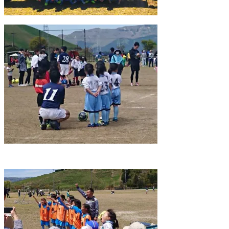
い
し
ウ
て
ィ
く
ン
だ
ド
さ
ウ
い
で
(
開
新
き
し
ま
い
す
ウ
)
ィ
ン
ド
ウ
で
開
き
ま
す
)