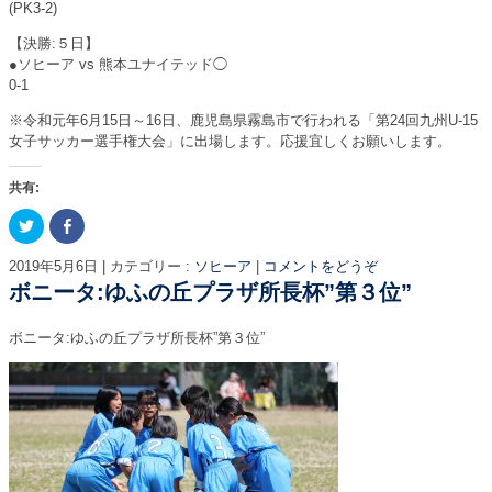
(PK3-2)
【決勝:５日】
●ソヒーア vs 熊本ユナイテッド◯
0-1
※令和元年6月15日～16日、鹿児島県霧島市で行われる「第24回九州U-15
女子サッカー選手権大会」に出場します。応援宜しくお願いします。
共有:
ク
F
リ
a
ッ
c
ク
e
2019年5月6日
|
カテゴリー :
ソヒーア
|
コメントをどうぞ
し
b
て
o
ボニータ:ゆふの丘プラザ所長杯”第３位”
T
o
w
k
i
で
ボニータ:ゆふの丘プラザ所長杯”第３位”
t
共
t
有
e
す
r
る
で
に
共
は
有
ク
(
リ
新
ッ
し
ク
い
し
ウ
て