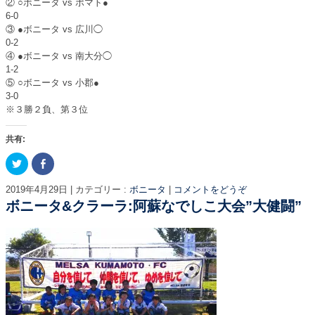
② ○ボニータ vs ポマト●
6-0
③ ●ボニータ vs 広川◯
0-2
④ ●ボニータ vs 南大分◯
1-2
⑤ ○ボニータ vs 小郡●
3-0
※３勝２負、第３位
共有:
ク
F
リ
a
ッ
c
ク
e
2019年4月29日
|
カテゴリー :
ボニータ
|
コメントをどうぞ
し
b
て
o
ボニータ&クラーラ:阿蘇なでしこ大会”大健闘”
T
o
w
k
i
で
t
共
t
有
e
す
r
る
で
に
共
は
有
ク
(
リ
新
ッ
し
ク