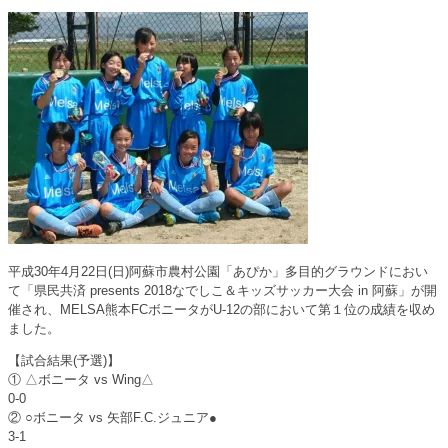
t
有
e
す
r
る
で
に
共
は
有
ク
(
リ
新
ッ
し
ク
い
し
ウ
て
ィ
く
ン
だ
ド
さ
ウ
い
で
(
開
新
き
し
ま
い
す
ウ
)
ィ
ン
ド
平成30年4月22日(日)阿蘇市農村公園「あぴか」多目的グラウンドにおい
ウ
て「県民共済 presents 2018なでしこ＆キッズサッカー大会 in 阿蘇」が開
で
開
催され、MELSA熊本FCボニータがU-12の部において第１位の成績を収め
き
ました。
ま
す
)
【試合結果(予選)】
① △ボニータ vs Wing△
0-0
② ○ボニータ vs 矢部F.C.ジュニア●
3-1