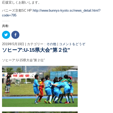
(
リ
応援宜しくお願いします。
新
ッ
し
ク
バニーズ京都SC HP:
http://www.bunnys-kyoto.sc/news_detail.html?
い
し
ウ
て
code=795
ィ
く
ン
だ
ド
さ
共有:
ウ
い
で
(
開
新
ク
F
き
し
リ
a
ま
い
ッ
c
す
ウ
ク
e
2019年5月19日
|
カテゴリー :
その他
|
コメントをどうぞ
)
ィ
し
b
ン
て
o
ソヒーア:U-15県大会”第２位”
ド
T
o
ウ
w
k
で
i
で
開
ソヒーア:U-15県大会”第２位”
t
共
き
t
有
ま
e
す
す
r
る
)
で
に
共
は
有
ク
(
リ
新
ッ
し
ク
い
し
ウ
て
ィ
く
ン
だ
ド
さ
ウ
い
で
(
開
新