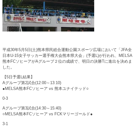
平成30年5月5日(土)熊本県民総合運動公園スポーツ広場において「JFA全
日本U-15女子サッカー選手権大会熊本県大会」(予選L)が行われ、MELSA
熊本FCソヒーアがAグループ２位の成績で、明日の決勝Tに進出を決めま
した。
【5日予選L結果】
Aグループ第2試合(12:00～13:10)
●MELSA熊本FCソヒーア vs 熊本ユナイテッド○
0-3
Aグループ第3試合(14:30～15:40)
○MELSA熊本FCソヒーア vs FCKマリーゴールド●
3-1