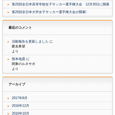
き
し
第25回全日本高等学校女子サッカー選手権大会 12月30日に開幕
ま
い
す
ウ
)
ィ
第25回全日本大学女子サッカー選手権大会が開幕!
ン
ド
ウ
で
開
最近のコメント
き
ま
す
)
活動報告を更新しました
に
匿名希望
より
熊本地震
に
関東のルネサポ
より
アーカイブ
2017年8月
2016年12月
2016年10月