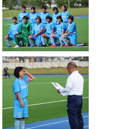
き
し
ま
い
す
ウ
)
ィ
ン
ド
ウ
で
開
き
ま
す
)