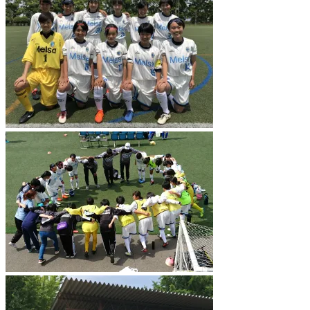
共
は
有
ク
(
リ
新
ッ
し
ク
い
し
ウ
て
ィ
く
ン
だ
ド
さ
ウ
い
で
(
開
新
き
し
ま
い
す
ウ
)
ィ
ン
ド
ウ
で
開
き
ま
す
)