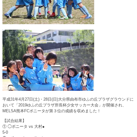
ィ
く
ン
だ
ド
さ
ウ
い
で
(
開
新
き
し
ま
い
す
ウ
)
ィ
ン
ド
ウ
で
開
き
ま
す
)
平成31年4月27日(土)・28日(日)大分県由布市ゆふの丘プラザグラウンドに
おいて「2019ゆふの丘プラザ所長杯少女サッカー大会」が開催され、
MELSA熊本FCボニータが第３位の成績を収めました！
【試合結果】
① ◯ボニータ vs 大村●
5-0