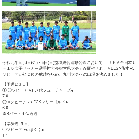
令和元年5月3日(金)・5日(日)益城総合運動公園において「 ＪＦＡ全日本Ｕ
－１５女子サッカー選手権大会熊本県大会」が開催され、MELSA熊本FC
ソヒーアが第２位の成績を収め、九州大会への出場を決めました！
【予選L:３日】
① ◯ソヒーア vs 八代フューチャーズ●
7-0
② ○ソヒーア vs FCKマリーゴルド●
6-0
※Bパート１位通過
【準決勝:５日】
◯ソヒーア vs ほくぶ●
1-1