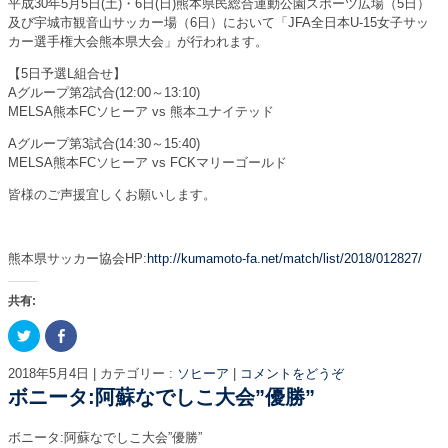
平成30年5月5日(土)・6日(日)熊本県民総合運動公園スポーツ広場（5日）
開
新
き
し
及び宇城市観音山サッカー場（6日）において「JFA全日本U-15女子サッ
ま
い
カー選手権大会熊本県大会」が行われます。
す
ウ
)
ィ
ン
【5日予選L組合せ】
ド
Aグループ第2試合(12:00～13:10)
ウ
で
MELSA熊本FCソヒーア vs 熊本ユナイテッド
開
き
ま
Aグループ第3試合(14:30～15:40)
す
MELSA熊本FCソヒーア vs FCKマリーゴールド
)
皆様のご声援宜しくお願いします。
熊本県サッカー協会HP:
http://kumamoto-fa.net/match/list/2018/012827/
共有:
ク
F
リ
a
ッ
c
ク
e
2018年5月4日
|
カテゴリー :
ソヒーア
|
コメントをどうぞ
し
b
て
o
ボニータ:阿蘇なでしこ大会”優勝”
T
o
w
k
i
で
ボニータ:阿蘇なでしこ大会”優勝”
t
共